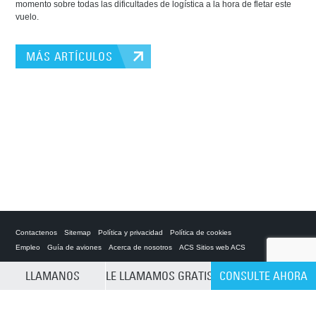
momento sobre todas las dificultades de logística a la hora de fletar este
vuelo.
MÁS ARTÍCULOS
Contactenos
Sitemap
Política y privacidad
Política de cookies
Empleo
Guía de aviones
Acerca de nosotros
ACS Sitios web ACS
LLAMANOS
LE LLAMAMOS GRATIS
CONSULTE AHORA
Private Charter App
CLEAR SELECTION
ACS on the App Store
ACS on Google Play