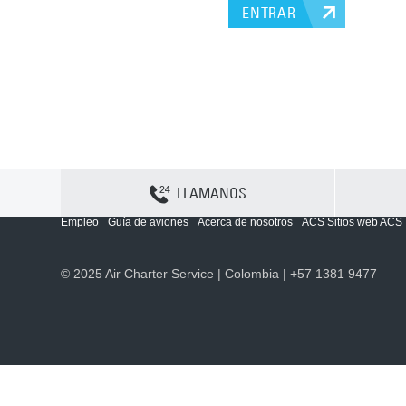
ENTRAR
LLAMANOS
Contactenos
Sitemap
Política y privacidad
Política de cookies
Empleo
Guía de aviones
Acerca de nosotros
ACS Sitios web ACS
© 2025 Air Charter Service | Colombia | +57 1381 9477