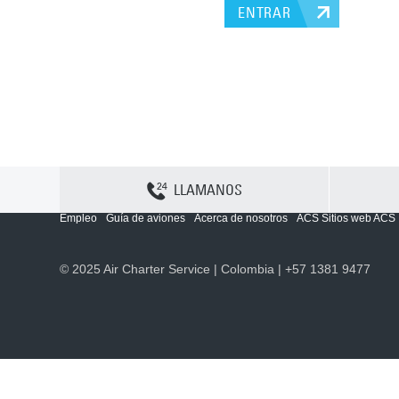
ENTRAR
LLAMANOS
Contactenos
Sitemap
Política y privacidad
Política de cookies
Empleo
Guía de aviones
Acerca de nosotros
ACS Sitios web ACS
© 2025 Air Charter Service | Colombia | +57 1381 9477