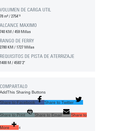
VOLUMEN DE CARGA UTIL
78 m³
/
2754'³
ALCANCE MAXIMO
740 KM
/
459 Millas
RANGO DE FERRY
2780 KM
/
1727 Millas
REQUISITOS DE PISTA DE ATERRIZAJE
1400 M
/
4593'2"
COMPARTALO
AddThis Sharing Buttons
Share to Facebook
Share to Twitter
Share to Print
Share to Email
Share to
More
4