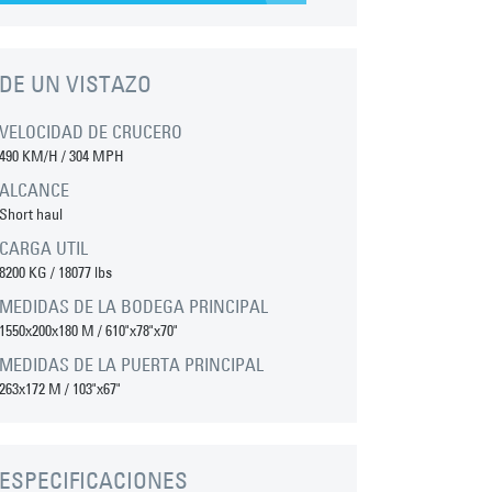
DE UN VISTAZO
VELOCIDAD DE CRUCERO
490 KM/H
/
304 MPH
ALCANCE
Short haul
CARGA UTIL
8200 KG
/
18077 lbs
MEDIDAS DE LA BODEGA PRINCIPAL
1550
x
200
x
180
M
/
610"
x
78"
x
70"
MEDIDAS DE LA PUERTA PRINCIPAL
263
x
172
M
/
103"
x
67"
ESPECIFICACIONES