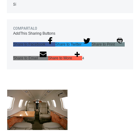
Sí
COMPARTALO
AddThis Sharing Buttons
Share to Facebook
Share to Twitter
Share to Print
Share to Email
Share to More
4