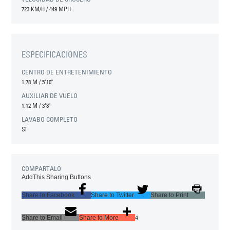
723 KM/H / 449 MPH
ESPECIFICACIONES
CENTRO DE ENTRETENIMIENTO
1.78 M
/
5'10"
AUXILIAR DE VUELO
1.12 M
/
3'8"
LAVABO COMPLETO
Sí
COMPARTALO
AddThis Sharing Buttons
Share to Facebook
Share to Twitter
Share to Print
Share to Email
Share to More
4