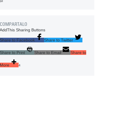
Sí
COMPARTALO
AddThis Sharing Buttons
Share to Facebook
Share to Twitter
Share to Print
Share to Email
Share to
More
4