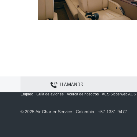
LLAMANOS
Contactenos
Sitemap
Política y privacidad
Política de cookies
Empleo
Guía de aviones
Acerca de nosotros
ACS Sitios web ACS
© 2025 Air Charter Service | Colombia | +57 1381 9477