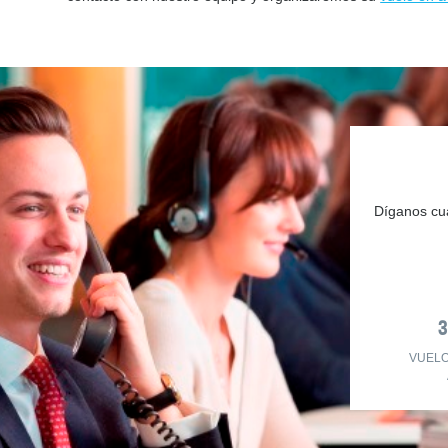
Díganos cuá
VUEL