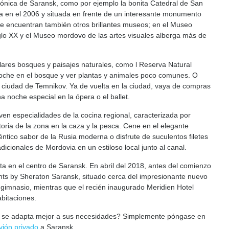
ctónica de Saransk, como por ejemplo la bonita Catedral de San
 en el 2006 y situada en frente de un interesante monumento
e encuentran también otros brillantes museos; en el Museo
siglo XX y el Museo mordovo de las artes visuales alberga más de
lares bosques y paisajes naturales, como l Reserva Natural
oche en el bosque y ver plantas y animales poco comunes. O
a ciudad de Temnikov. Ya de vuelta en la ciudad, vaya de compras
 noche especial en la ópera o el ballet.
en especialidades de la cocina regional, caracterizada por
toria de la zona en la caza y la pesca. Cene en el elegante
ntico sabor de la Rusia moderna o disfrute de suculentos filetes
icionales de Mordovia en un estiloso local junto al canal.
lta en el centro de Saransk. En abril del 2018, antes del comienzo
ints by Sheraton Saransk, situado cerca del impresionante nuevo
 gimnasio, mientras que el recién inaugurado Meridien Hotel
bitaciones.
o se adapta mejor a sus necesidades? Simplemente póngase en
vión privado
a Saransk.