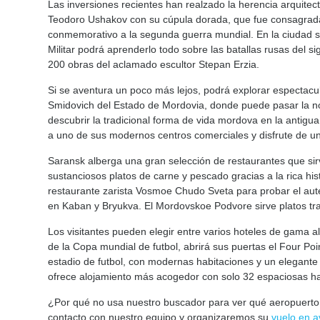
Las inversiones recientes han realzado la herencia arquite
Teodoro Ushakov con su cúpula dorada, que fue consagrada
conmemorativo a la segunda guerra mundial. En la ciudad s
Militar podrá aprenderlo todo sobre las batallas rusas del 
200 obras del aclamado escultor Stepan Erzia.
Si se aventura un poco más lejos, podrá explorar espectacu
Smidovich del Estado de Mordovia, donde puede pasar la n
descubrir la tradicional forma de vida mordova en la antigu
a uno de sus modernos centros comerciales y disfrute de una
Saransk alberga una gran selección de restaurantes que sirv
sustanciosos platos de carne y pescado gracias a la rica his
restaurante zarista Vosmoe Chudo Sveta para probar el auté
en Kaban y Bryukva. El Mordovskoe Podvore sirve platos trad
Los visitantes pueden elegir entre varios hoteles de gama a
de la Copa mundial de futbol, abrirá sus puertas el Four Po
estadio de futbol, con modernas habitaciones y un elegante
ofrece alojamiento más acogedor con solo 32 espaciosas ha
¿Por qué no usa nuestro buscador para ver qué aeropuert
contacto con nuestro equipo y organizaremos su
vuelo en a