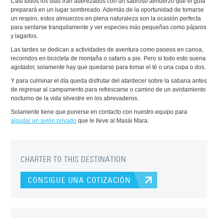
Casi todos los días irán aderezados con un sabroso almuerzo que el guía
preparará en un lugar sombreado. Además de la oportunidad de tomarse
un respiro, estos almuerzos en plena naturaleza son la ocasión perfecta
para sentarse tranquilamente y ver especies más pequeñas como pájaros
y lagartos.
Las tardes se dedican a actividades de aventura como paseos en canoa,
recorridos en bicicleta de montaña o safaris a pie. Pero si todo esto suena
agotador, solamente hay que quedarse para tomar el té o una copa o dos.
Y para culminar el día queda disfrutar del atardecer sobre la sabana antes
de regresar al campamento para refrescarse o camino de un avistamiento
nocturno de la vida silvestre en los abrevaderos.
Solamente tiene que ponerse en contacto con nuestro equipo para
alquilar un avión privado
que le lleve al Masái Mara.
CHARTER TO THIS DESTINATION
CONSIGUE UNA COTIZACIÓN